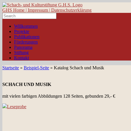
GHS Home |
Impressum |
Datenschutzerklärung
Search
for:
Willkommen
Projekte
Publikationen
Förderungen
Panorama
Stiftung
Kontakt
Startseite
»
Beispiel-Seite
»
Katalog Schach und Musik
SCHACH UND MUSIK
mit vielen farbigen Abbildungen 128 Seiten, gebunden 29,- €
Leseprobe